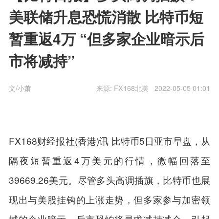
美联储升息恐慌消散 比特币短
暂重返4万 “但多家企业暗示后
市将减持”
文/小萧
来源:
FX168北美
2022-05-05 01:01
FX168财经报社(香港)讯 比特币5日亚市早盘，从
隔夜短暂重返4万
美元
的行情，微幅回落至
39669.26美元。尽管多头高调插旗，比特币也展
现出与美股挂钩的上涨走势，但多家参与加密领
域的企业暗示，后市恐怕将寻求减持减仓，引起