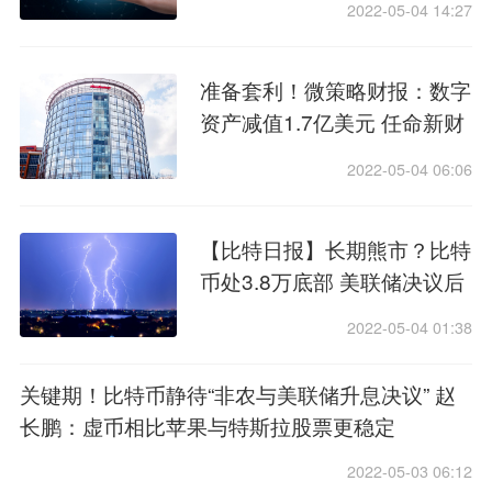
2022-05-04 14:27
准备套利！微策略财报：数字
资产减值1.7亿美元 任命新财
务长 探索“闲置比特币生产收
2022-05-04 06:06
益机会”
【比特日报】长期熊市？比特
币处3.8万底部 美联储决议后
恐跌2.8万 芒格：中国禁虚币
2022-05-04 01:38
足够聪明
关键期！比特币静待“非农与美联储升息决议” 赵
长鹏：虚币相比苹果与特斯拉股票更稳定
2022-05-03 06:12