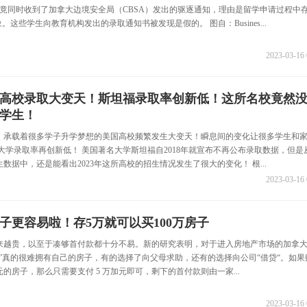
生竟同时收到了加拿大边境安全局（CBSA）发出的驱逐通知，理由是留学申请过程中
。这些学生向教育机构发出的录取通知书被发现是假的。 图自：Busines...
2023-03-16 
高校录取大变天！斯坦福录取率创新低！这所名校竟然
学生！
开始，承载着很多学子升学梦想的美国高校频繁发生大变天！瞬息间的变化让很多学生和
大学录取率再创新低！ 美国著名大学斯坦福自2018年就宣布不再公布录取数据，但是
数据中，还是能看出2023年这所高校的招生情况发生了很大的变化！ 根...
2023-03-16 
子更容易啦！存5万就可以买100万房子
来越贵，以至于凑够首付款都十分不易。新的研究表明，对于进入房地产市场的加拿
力”真的很难拥有自己的房子，有的选择了向父母求助，还有的选择向公司“借贷“。如果
加元的房子，那么只需要支付 5 万加元即可，剩下的首付款则由一家...
2023-03-16 