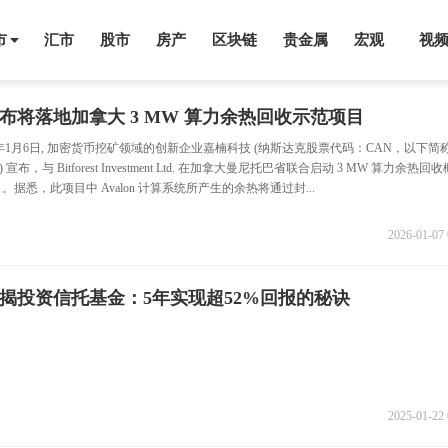
市
汇市
股市
房产
区块链
贵金属
宏观
视
布将落地加拿大 3 MW 算力余热回收示范项目
6年1月6日, 加密货币挖矿领域的创新企业嘉楠科技 (纳斯达克股票代码：CAN，以下简
 宣布，与 Bitforest Investment Ltd. 在加拿大曼尼托巴省联合启动 3 MW 算力余热回
。据悉，此项目中 Avalon 计算系统所产生的余热将通过封...
2026-01-07 
揭投资信托基金：5年实现超52%回报的秘诀
2025-01-22 