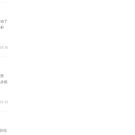
摇动了
归朴
19:36
薄而
阔步前
19:19
往往