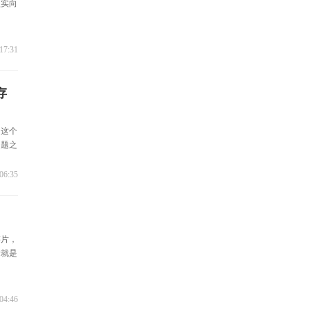
坚实向
17:31
存
。这个
问题之
06:35
薯片，
际就是
04:46