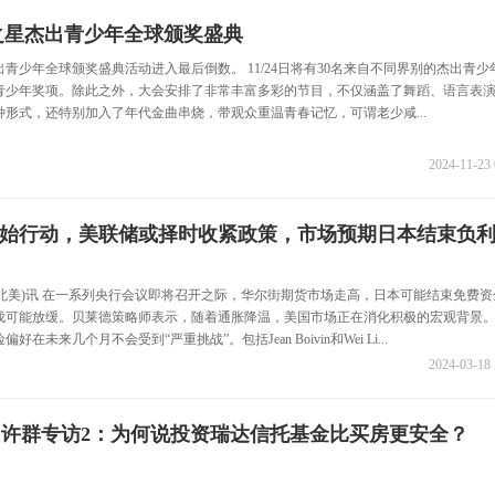
华联之星杰出青少年全球颁奖盛典
杰出青少年全球颁奖盛典活动进入最后倒数。 11/24日将有30名来自不同界别的杰出青少
青少年奖项。除此之外，大会安排了非常丰富多彩的节目，不仅涵盖了舞蹈、语言表
形式，还特别加入了年代金曲串烧，带观众重温青春记忆，可谓老少咸...
2024-11-23 
始行动，美联储或择时收紧政策，市场预期日本结束负
社(北美)讯 在一系列央行会议即将召开之际，华尔街期货市场走高，日本可能结束免费资
伐可能放缓。贝莱德策略师表示，随着通胀降温，美国市场正在消化积极的宏观背景
在未来几个月不会受到“严重挑战”。包括Jean Boivin和Wei Li...
2024-03-18 
"许群专访2：为何说投资瑞达信托基金比买房更安全？