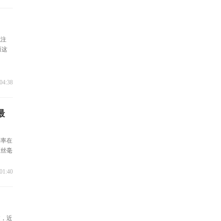
笔注
而这
04:38
最
利率在
而丝毫
01:40
过，近