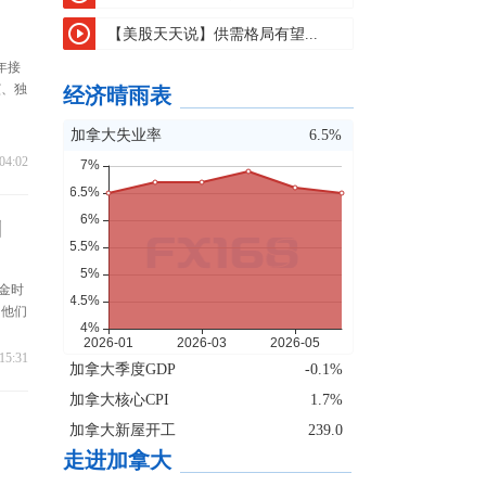
【美股天天说】供需格局有望...
年接
演、独
经济晴雨表
加拿大失业率
6.5%
04:02
利
金时
。他们
15:31
加拿大季度GDP
-0.1%
加拿大核心CPI
1.7%
加拿大新屋开工
239.0
走进加拿大