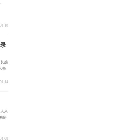
存
01:18
没录
家长感
从每
01:14
大人来
购房
01:08