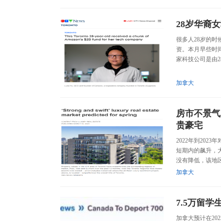
28岁华裔
很多人28岁的
资。本月早些时间
家科技公司是由28
加拿大
房市不景气
贵豪宅
2022年到20
短期内的飙升，
没有降低，该地区
加拿大
7.5万留学
加拿大预计在20