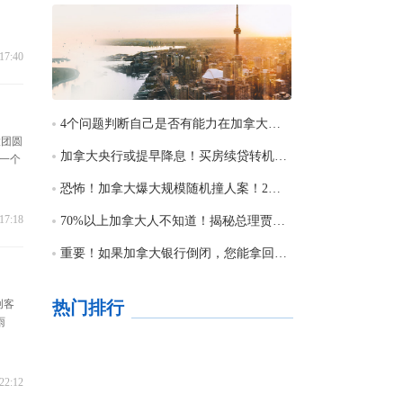
17:40
4个问题判断自己是否有能力在加拿大买房！多伦多需要年薪20万＋存款＋省吃俭用
大团圆
加拿大央行或提早降息！买房续贷转机来了！SVB倒闭可能是“好消息”
一个
恐怖！加拿大爆大规模随机撞人案！2死9伤！卡车冲上人行道疯狂猛撞
17:18
70%以上加拿大人不知道！揭秘总理贾斯汀-特鲁多一年能挣这个数！
重要！如果加拿大银行倒闭，您能拿回多少钱？
创客
热门排行
雨
22:12