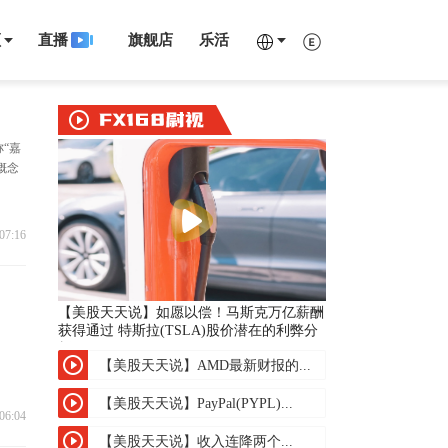
频
直播
旗舰店
乐活
称“嘉
收概念
07:16
【美股天天说】如愿以偿！马斯克万亿薪酬
获得通过 特斯拉(TSLA)股价潜在的利弊分
析
【美股天天说】AMD最新财报的...
【美股天天说】PayPal(PYPL)...
06:04
【美股天天说】收入连降两个...