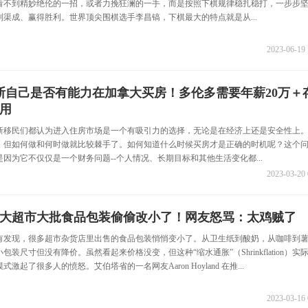
看不到精妙绝伦的一招，或者力挽狂澜的一手，而是按照下棋规律稳扎稳打，一步步
渠成、赢得胜利。世界顶尖围棋选手李昌镐，下棋最大的特点就是从...
2023-06-19 
断自己是否有能力在加拿大买房！多伦多需要年薪20万＋
用
新移民们都认为进入住房市场是一个有吸引力的选择，无论是在经济上还是安全性上
，但如何做和何时做就比较棘手了。如何知道什么时候买房才是正确的时机呢？这个
因为它不仅仅是一个财务问题--个人情况、长期目标和其他生活变化都...
2023-03-20 
大超市大批食品包装偷偷改小了！网友怒骂：太鸡贼了
有发现，很多超市杂货店里出售的食品包装悄悄变小了。从卫生纸到酸奶，从咖啡到
装尺寸但没有降价。虽然看起来价格没变，但这种“缩水通胀”（Shrinkflation）实
激起了很多人的愤怒。艾伯塔省的一名网友Aaron Hoyland 在推...
2023-03-16 