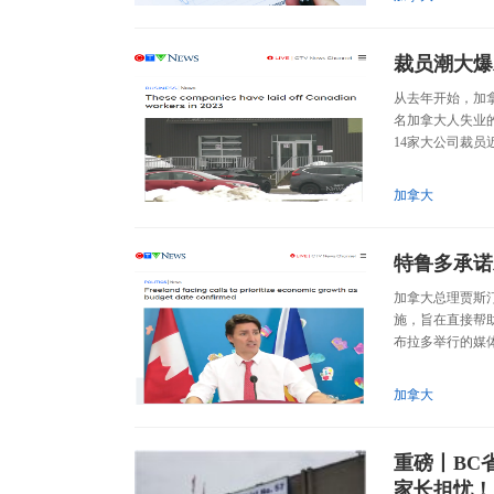
裁员潮大爆
从去年开始，加
名加拿大人失业
14家大公司裁员
加拿大
特鲁多承诺
加拿大总理贾斯汀·
施，旨在直接帮
布拉多举行的媒体
加拿大
重磅丨BC
家长担忧！