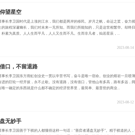
仰望星空
董事长李卫国时代是上涨的江水，我们都是两岸的移民。岁月之帆，命运之桨，奋力
生的旅程深邃幽长，我们对未来一无所知。而我们所能知的，只是这世相繁华。却终
朴素为真质。人人生而平凡，人人又生而不凡。生而非凡者，灿若星辰，...
2023-08-14 
借口，不留退路
董事长李卫国东方雨虹创业史一贯以辛苦书写，奋斗是唯一宿命。创业的熔岩一旦喷
奋进的巨轮一经开拔，永不止歇。没有退路，没有借口，管他山有多高，路有多远，
唯一确定的东西就是什么都不确定的经济世界里，最简单、最普世的商业...
2023-08-12 
盘无妙手
董事长李卫国善于下棋的人都懂得这样一句话：“善弈者通盘无妙手”。精于棋道的人，