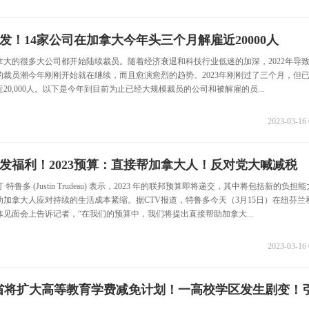
发！14家公司在加拿大今年头三个月解雇近20000人
拿大的很多大公司都开始陆续裁员。随着经济衰退和科技行业低迷的加深，2022年导
的裁员潮今年刚刚开始就在继续，而且愈演愈烈的趋势。2023年刚刚过了三个月，但
近20,000人。以下是今年到目前为止已经大规模裁员的公司和被解雇的员...
2023-03-16 
发福利！2023预算：直接帮加拿大人！反对党大喊减税
特鲁多 (Justin Trudeau) 表示，2023 年的联邦预算即将递交，其中将包括新的负担
助加拿大人应对持续的生活成本紧缩。据CTV报道，特鲁多今天（3月15日）在纽芬兰
见面会上告诉记者，“在我们的预算中，我们将提出直接帮助加拿大...
2023-03-16 
省将扩大高等教育学费减免计划！一高校学区发生剧变！