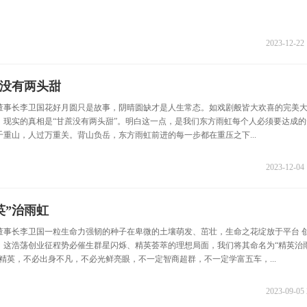
2023-12-22 
没有两头甜
董事长李卫国花好月圆只是故事，阴晴圆缺才是人生常态。如戏剧般皆大欢喜的完美
，现实的真相是“甘蔗没有两头甜”。明白这一点，是我们东方雨虹每个人必须要达成的
重山，人过万重关。背山负岳，东方雨虹前进的每一步都在重压之下...
2023-12-04 
英”治雨虹
董事长李卫国一粒生命力强韧的种子在卑微的土壤萌发、茁壮，生命之花绽放于平台 
。这浩荡创业征程势必催生群星闪烁、精英荟萃的理想局面，我们将其命名为“精英治
精英，不必出身不凡，不必光鲜亮眼，不一定智商超群，不一定学富五车，...
2023-09-05 