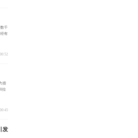
致数千
已经有
00:52
能力措
和拉
00:45
引发