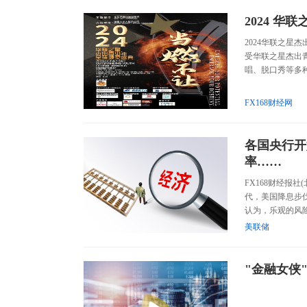
2024 
2024华联之星
受华联之星杰出
唱、脱口秀等多种
FX168财经网
各国央行开
率……
FX168财经报
代，美国降息步
认为，乐观的风险偏好
美联储
"金融女侠