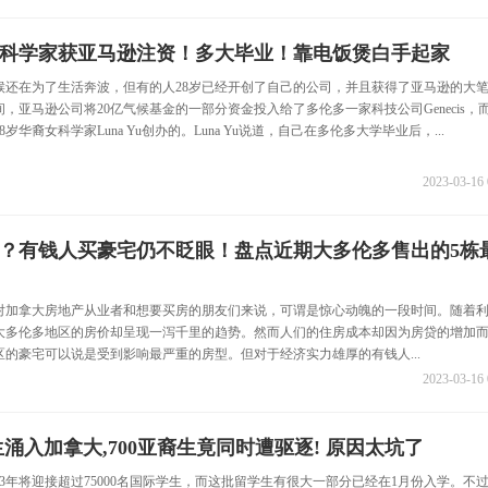
女科学家获亚马逊注资！多大毕业！靠电饭煲白手起家
时候还在为了生活奔波，但有的人28岁已经开创了自己的公司，并且获得了亚马逊的大
，亚马逊公司将20亿气候基金的一部分资金投入给了多伦多一家科技公司Genecis，
岁华裔女科学家Luna Yu创办的。Luna Yu说道，自己在多伦多大学毕业后，...
2023-03-16 
？有钱人买豪宅仍不眨眼！盘点近期大多伦多售出的5栋
23年对加拿大房地产从业者和想要买房的朋友们来说，可谓是惊心动魄的一段时间。随着
大多伦多地区的房价却呈现一泻千里的趋势。然而人们的住房成本却因为房贷的增加
的豪宅可以说是受到影响最严重的房型。但对于经济实力雄厚的有钱人...
2023-03-16 
生涌入加拿大,700亚裔生竟同时遭驱逐! 原因太坑了
23年将迎接超过75000名国际学生，而这批留学生有很大一部分已经在1月份入学。不