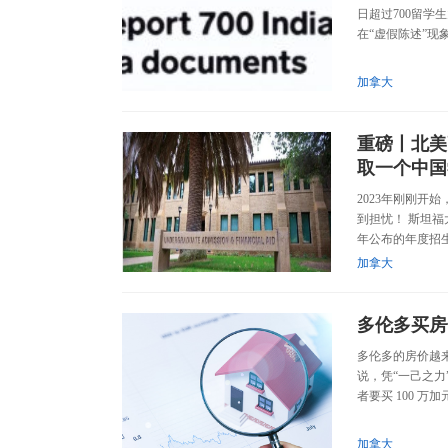
日超过700留学
在“虚假陈述”现象
加拿大
重磅丨北美
取一个中国
2023年刚刚
到担忧！ 斯坦福
年公布的年度招生
加拿大
多伦多买房
多伦多的房价越
说，凭“一己之
者要买 100 万
加拿大