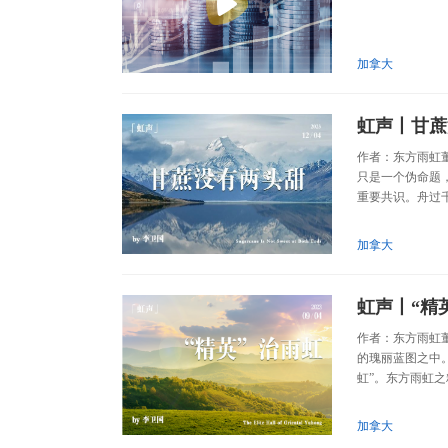
加拿大
虹声丨甘蔗
作者：东方雨虹
只是一个伪命题
重要共识。舟过千
加拿大
虹声丨“精
作者：东方雨虹
的瑰丽蓝图之中
虹”。东方雨虹之
加拿大