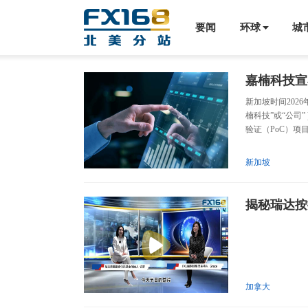
要闻
环球
城
嘉楠科技宣
新加坡时间202
楠科技”或“公司” )
验证（PoC）项目
新加坡
揭秘瑞达按
加拿大