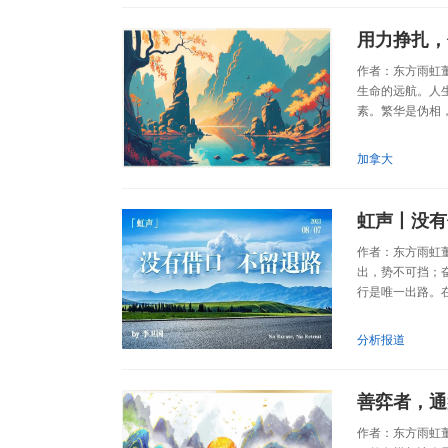
用力挣扎，
作者：东方雨虹
生命的远航。人
素。繁华是伪相，
加拿大
虹声丨没有
作者：东方雨虹
出，势不可挡；
行是唯一出路。在
分析报道
善弈者，通
作者：东方雨虹