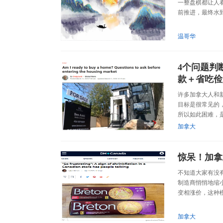
一整盘棋都让人
前推进，最终水到
温哥华
4个问题判
款＋省吃俭
许多加拿大人和
目标是很常见的
所以如此困难，是
加拿大
惊呆！加拿
不知道大家有没
制造商悄悄地缩小包
变相涨价，这种模式
加拿大