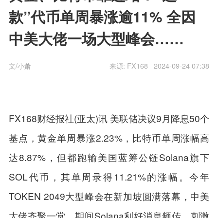
款”代币单周暴涨逾11% 全因
中美大佬一场大型峰会……
文/小萧
来源:
FX168
2024-09-24 07:38
FX168财经报社(亚太)讯 美联储决议9月降息50个
基点，黄金单周暴涨2.23%，比特币单周涨幅高
达8.87%，但都跑输美国蓝筹公链Solana旗下
SOL代币，其单周录得11.21%的涨幅。今年
TOKEN 2049大型峰会在新加坡圆满落幕，中美
大佬齐聚一堂，期间Solana利好消息频传，刺激