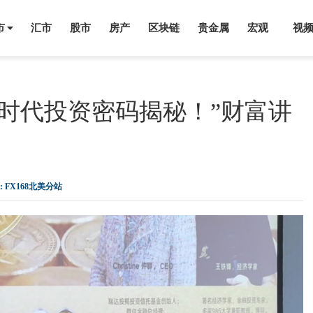
市
汇市
股市
房产
区块链
贵金属
宏观
视
时代投资密码揭秘！”财富讲
:
FX168北美分站