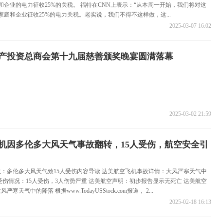
庭和企业的电力征收25%的关税。 福特在CNN上表示：“从本周一开始，我们将对这
户家庭和企业征收25%的电力关税。老实说，我们不得不这样做，这...
2025-03-07 16:02
中地产投资总商会第十九届慈善颁奖晚宴圆满落幕
2025-03-02 21:59
机因多伦多大风天气事故翻转，15人受伤，航空安全引
：多伦多大风天气致15人受伤内容导读 达美航空飞机事故详情：大风严寒天气中
受伤情况：15人受伤，3人伤势严重 达美航空声明：初步报告显示无死亡 达美航空
天气中的降落 根据www.TodayUSStock.com报道， 2...
2025-02-18 16:13