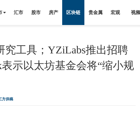
市
汇市
股市
房产
区块链
贵金属
宏观
视
研究工具；YZiLabs推出招聘
italik表示以太坊基金会将“缩小规
第三方供稿