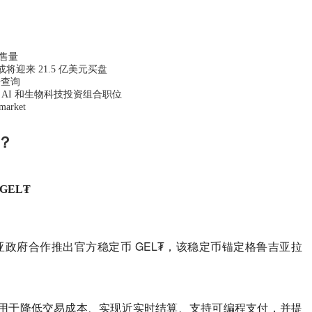
出售量
名单，或将迎来 21.5 亿美元买盘
据查询
eb3、AI 和生物科技投资组合职位
rket
？
GEL₮
将与格鲁吉亚政府合作推出官方稳定币 GEL₮，该稳定币锚定格鲁吉亚拉
。
，用于降低交易成本、实现近实时结算、支持可编程支付，并提