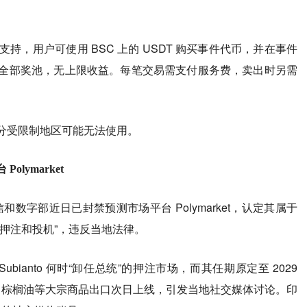
协议提供支持，用户可使用 BSC 上的 USDT 购买事件代币，并在事件
全部奖池，无上限收益。每笔交易需支付服务费，卖出时另需
分受限制地区可能无法使用。
lymarket
通信和数字部近日已封禁预测市场平台 Polymarket，认定其属于
押注和投机”，违反当地法律。
wo Subianto 何时“卸任总统”的押注市场，而其任期原定至 2029
煤炭、棕榈油等大宗商品出口次日上线，引发当地社交媒体讨论。印