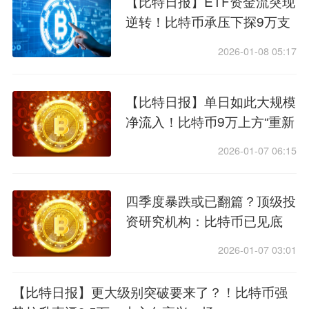
【比特日报】ETF资金流突现
逆转！比特币承压下探9万支
撑，这波反弹是“多头陷阱”？
2026-01-08 05:17
【比特日报】单日如此大规模
净流入！比特币9万上方“重新
校准”，突破这一区间才有方
2026-01-07 06:15
向
四季度暴跌或已翻篇？顶级投
资研究机构：比特币已见底
2026年看15万美元
2026-01-07 03:01
【比特日报】更大级别突破要来了？！比特币强