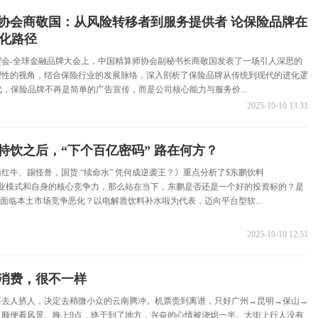
协会商敬国：从风险转移者到服务提供者 论保险品牌在
进化路径
贸会-全球金融品牌大会上，中国精算师协会副秘书长商敬国发表了一场引人深思的
理性的视角，结合保险行业的发展脉络，深入剖析了保险品牌从传统到现代的进化逻
代，保险品牌不再是简单的广告宣传，而是公司核心能力与服务价...
2025-10-10 13:31
特饮之后，“下个百亿密码” 路在何方？
红牛、踢怪兽，国货 “续命水” 凭何成逆袭王？》重点分析了$东鹏饮料
H) 的商业模式和自身的核心竞争力，那么站在当下，东鹏是否还是一个好的投资标的？是
r 一样面临本土市场竞争恶化？以电解质饮料补水啦为代表，迈向平台型软...
2025-10-10 12:51
消费，很不一样
不去人挤人，决定去稍微小众的云南腾冲。机票贵到离谱，只好广州→昆明→保山→
、顺便看风景。晚上9点，终于到了地方，兴奋的心情被浇熄一半。大街上行人没有