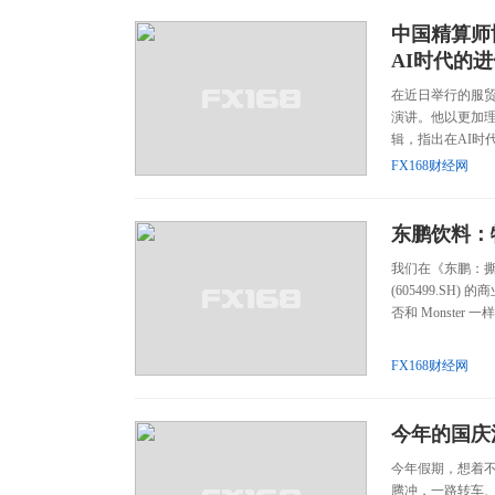
中国精算师
AI时代的
在近日举行的服
演讲。他以更加
辑，指出在AI时
FX168财经网
东鹏饮料：
我们在《东鹏：撕
(605499.S
否和 Monste
FX168财经网
今年的国庆
今年假期，想着
腾冲，一路转车