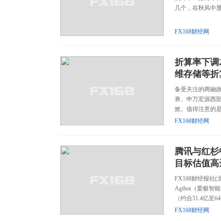
几个，在秋风中显
FX168财经网
折算率下调
维存储等折
备受关注的两融政
券、申万宏源西部
效。值得注意的是
FX168财经网
腾讯与红杉
目标估值高
FX168财经报社
Agibot（爱极
（约合51.4亿至64
FX168财经网