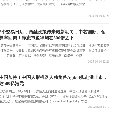
得格外冷清。进入度假村，完全黑灯瞎火，一栋栋居民楼亮灯率...
2025-10-10 12:21
2个交易日后，两融政策传来最新动向，中芯国际、佰
算率回调！静态市盈率均在300倍之下
策传来最新动向，中芯国际、佰维存储等折算率回调！10月10日，根据申万宏源证
证券公告，今日收市后调整融资融券可充抵保证金证券及折算率，自10月13日起生
，中芯国际、佰维存储、先导智能、海光信息、南极光、曼恩...
2025-10-10 12:21
中国加持！中国人形机器人独角兽Agibot拟赴港上市，
达500亿港元
(北美)讯 周五（10月10日），知情人士向路透社透露，中国人形机器人制造商
智能）计划于2026年在香港首次公开募股（IPO），目标估值区间为400亿至500亿港元
亿美元）。这家由腾讯控股有限公司（Tencent Holdings Ltd.）与红...
2025-10-10 13:17