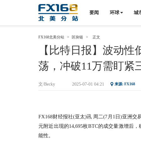
要闻
环球
城
FX168北美分站
>
区块链
>
正文
【比特日报】波动性低
荡，冲破11万需盯紧
文/Becky
2025-07-01 04:21
来源:
FX168
FX168财经报社(亚太)讯 周二(7月1日)亚洲交
元附近出现的14,695枚BTC的成交量激增后
能性。