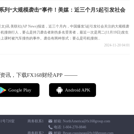
系列“大规模袭击”事件！美媒：近三个月5起引发社会
(亚太)讯 美联社(AP News)报道，近三个月内，中国爆发5起引发社会关注的大规模袭
机撞倒行人，要么是持刀袭击者刺伤多名受害者，最近一次是周二(11月19日)发生
上课时被汽车撞伤的事件。袭击有两种形式：要么是司机撞倒...
2024-11-20 04:01
讯，下载FX168财经APP
Google Play
Android APK
1号720室
商务联系1
邮箱: NorthAmerica@fx168group.com
电话:
1-604-270-0846
商务联系2
邮箱: Bryan.cousineau@fx168group.com