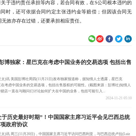
着关于违约责任承担等内容，若合同有效，在S公司根本违约的
的同时，还可依据合同约定主张违约金等赔偿；但因该合同无
同无效亦存在过错，还要承担相应责任。
彭博独家：星巴克在考虑中国业务的交易选项 包括出售
(亚太)讯 美国彭博社周四(11月21日)发布独家报道称，据知情人士透露，星巴克
s Corp.)正在考虑中国业务的交易选项，包括出售股权的可能性。(截图来源：彭博社)知情人
锁店一直在与顾问们讨论如何扩大在中国的业务，包括可能引入...
2024-11-21 05:10
处于历史最好时期”！中国国家主席习近平会见巴西总统
7项政府协议
(亚太)讯 周三(11月20日)，中国国家主席习近平访问巴西利亚，与巴西总统卢拉(Luiz