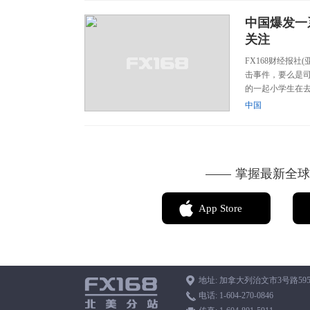
中国爆发一
关注
FX168财经报社
击事件，要么是司
的一起小学生在去
中国
掌握最新全球资
App Store
地址: 加拿大列治文市3号路595
电话:
1-604-270-0846