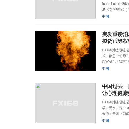
Inacio Lul
港《南华早报》)习
中国
突发重磅消
拟货币等权
FX168财经报社
长、信息中心原
府官员”，也是中国
中国
中国过去一
让心理健康
FX168财经报社
学生受伤。这一
来源：美国《新闻
中国