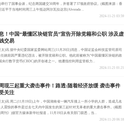
a da Silva)举行了国事会谈，纪念两国建交50周年，并签署了37项政府协议。(截图来源：香
近平于当地时间周三上午抵达阿尔瓦拉达宫(Alvorada ...
2024-11-21 03:59
息！中国“最懂区块链官员”宣告开除党籍和公职 涉及虚
钱交易
(亚太)讯 据中央纪委国家监委网站周三(11月20日)消息，中国证监会科技监管司原司
主任姚前因严重违纪违法，被开除党籍和公职。他此前被称为“中国最懂区块链的政
央行数字货币(CBDC)的开创者之一。他遭指控利用监管权力...
2024-11-21 01:21
周现三起重大袭击事件！路透:随着经济放缓 袭击事件
受关注
(亚太)讯 周二(11月19日)上午，中国湖南省一辆汽车撞上一所小学的人群，造成几名
令人震惊的事件是过去七天内中国发生的第三起针对无辜者的重大袭击事件。(截图
周刊》)据官方媒体新华社报道，11月19日从有关部门获悉，当...
2024-11-20 06:18