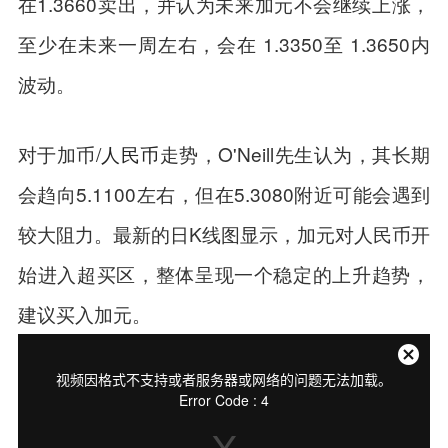
在1.3660卖出，并认为未来加元不会继续上涨，
至少在未来一周左右，会在 1.3350至 1.3650内
波动。
对于加币/
人民币
走势，O'Neill先生认为，其长期
会趋向5.1100左右，但在5.3080附近可能会遇到
较大阻力。最新的日K线图显示，加元对人民币开
始进入超买区，整体呈现一个稳定的上升趋势，
建议买入加元。
关
视频因格式不支持或者服务器或网络的问题无法加载。
This
闭
Error Code : 4
弹
is
窗